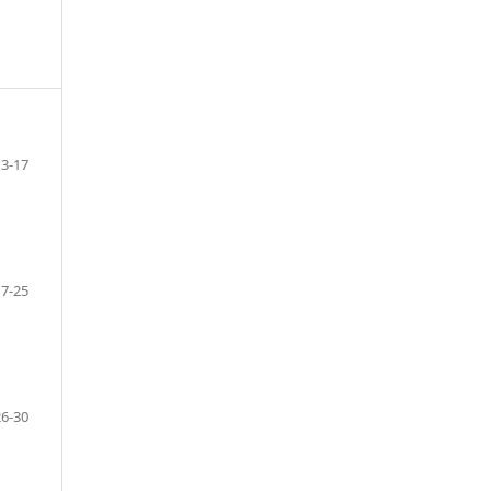
3-17
17-25
26-30