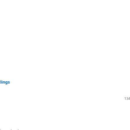
tlings
134