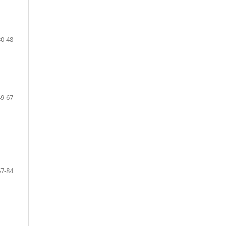
30-48
49-67
67-84