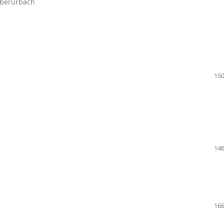
Oberurbach
150
146
166